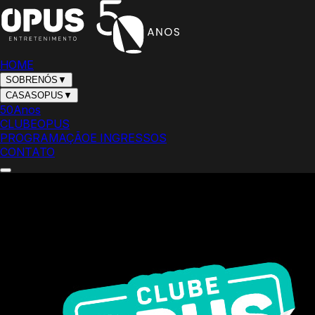
HOME
SOBRE
NÓS
▼
CASAS
OPUS
▼
50
Anos
CLUBE
OPUS
PROGRAMAÇÃO
E INGRESSOS
CONTATO