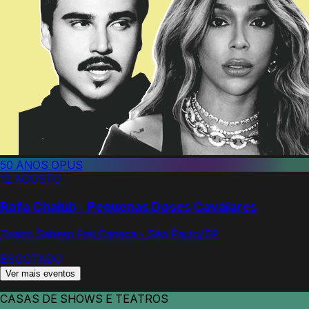
50 ANOS OPUS
12 AGOSTO
Rafa Chalub - Pequenas Doses Cavalares
Teatro Sabesp Frei Caneca - São Paulo/SP
ESGOTADO
Ver mais eventos
CASAS DE SHOWS E TEATROS